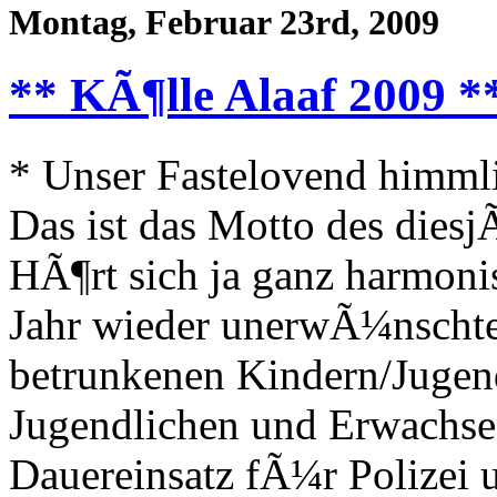
Montag, Februar 23rd, 2009
** KÃ¶lle Alaaf 2009 *
* Unser Fastelovend himml
Das ist das Motto des diesj
HÃ¶rt sich ja ganz harmonis
Jahr wieder unerwÃ¼nschte 
betrunkenen Kindern/Jugend
Jugendlichen und Erwachse
Dauereinsatz fÃ¼r Polizei 