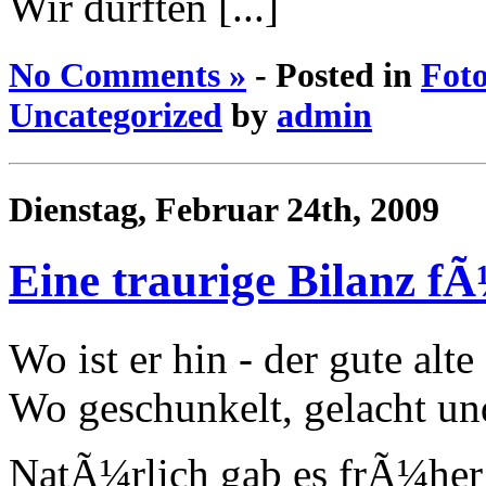
Wir durften [...]
No Comments »
- Posted in
Foto
Uncategorized
by
admin
Dienstag, Februar 24th, 2009
Eine traurige Bilanz f
Wo ist er hin - der gute alt
Wo geschunkelt, gelacht un
NatÃ¼rlich gab es frÃ¼her 