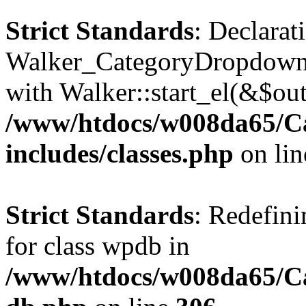
Strict Standards
: Declarat
Walker_CategoryDropdown::
with Walker::start_el(&$out
/www/htdocs/w008da65/C
includes/classes.php
on li
Strict Standards
: Redefini
for class wpdb in
/www/htdocs/w008da65/Ca