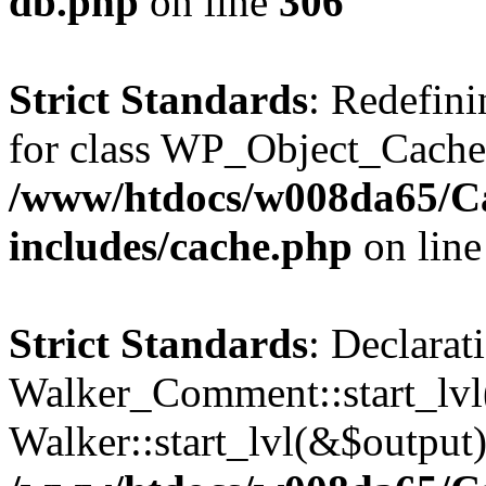
db.php
on line
306
Strict Standards
: Redefini
for class WP_Object_Cache
/www/htdocs/w008da65/C
includes/cache.php
on lin
Strict Standards
: Declarat
Walker_Comment::start_lvl(
Walker::start_lvl(&$output)