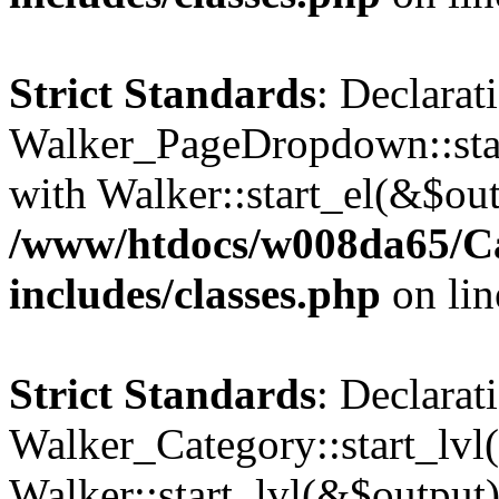
Strict Standards
: Declarat
Walker_PageDropdown::star
with Walker::start_el(&$out
/www/htdocs/w008da65/C
includes/classes.php
on li
Strict Standards
: Declarat
Walker_Category::start_lvl(
Walker::start_lvl(&$output)