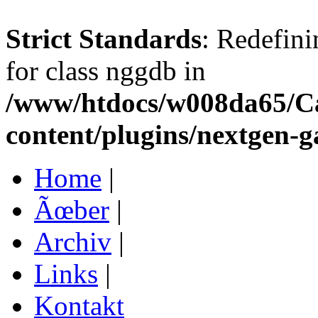
Strict Standards
: Redefini
for class nggdb in
/www/htdocs/w008da65/C
content/plugins/nextgen-g
Home
|
Ãœber
|
Archiv
|
Links
|
Kontakt