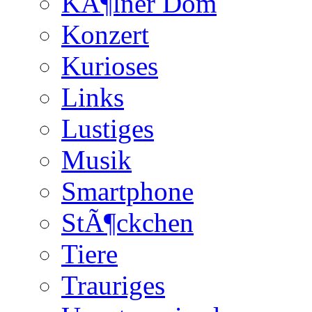
KÃ¶lner Dom
Konzert
Kurioses
Links
Lustiges
Musik
Smartphone
StÃ¶ckchen
Tiere
Trauriges