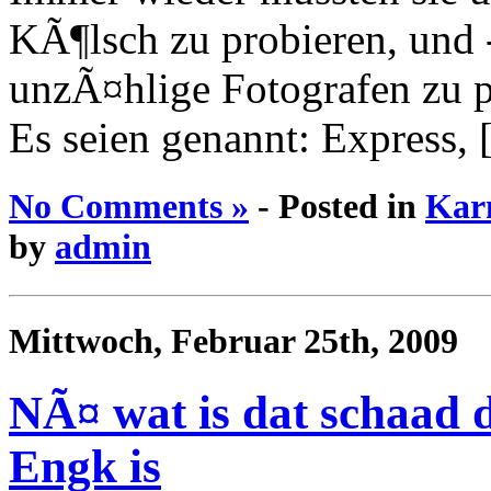
KÃ¶lsch zu probieren, und 
unzÃ¤hlige Fotografen zu p
Es seien genannt: Express, [.
No Comments »
- Posted in
Kar
by
admin
Mittwoch, Februar 25th, 2009
NÃ¤ wat is dat schaad d
Engk is