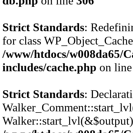
db.php
on line
306
Strict Standards
: Redefini
for class WP_Object_Cache
/www/htdocs/w008da65/C
includes/cache.php
on lin
Strict Standards
: Declarat
Walker_Comment::start_lvl(
Walker::start_lvl(&$output)