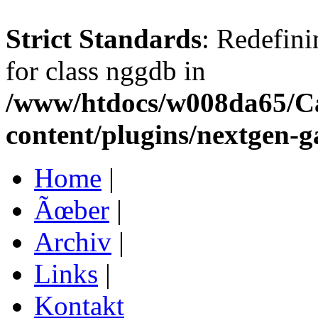
Strict Standards
: Redefini
for class nggdb in
/www/htdocs/w008da65/C
content/plugins/nextgen-g
Home
|
Ãœber
|
Archiv
|
Links
|
Kontakt