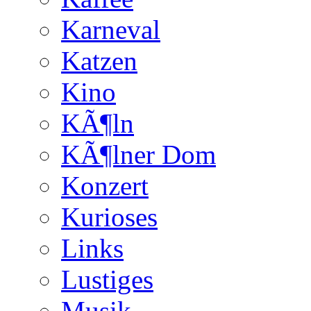
Karneval
Katzen
Kino
KÃ¶ln
KÃ¶lner Dom
Konzert
Kurioses
Links
Lustiges
Musik