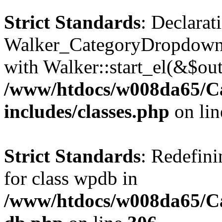
Strict Standards
: Declarat
Walker_CategoryDropdown::
with Walker::start_el(&$out
/www/htdocs/w008da65/C
includes/classes.php
on li
Strict Standards
: Redefini
for class wpdb in
/www/htdocs/w008da65/Ca