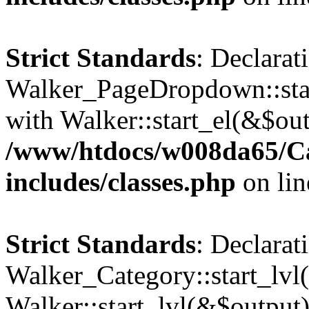
Strict Standards
: Declarat
Walker_PageDropdown::star
with Walker::start_el(&$out
/www/htdocs/w008da65/C
includes/classes.php
on li
Strict Standards
: Declarat
Walker_Category::start_lvl(
Walker::start_lvl(&$output)